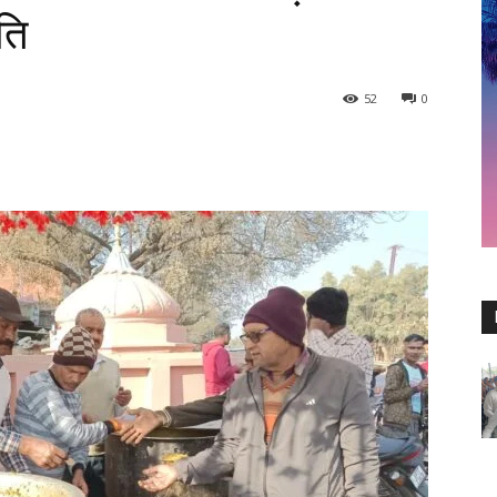
ति
52
0