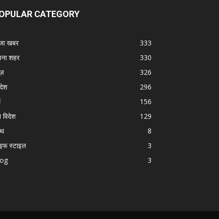
OPULAR CATEGORY
जा खबर
333
ना शहर
330
ूज़
326
रदेश
296
म
156
श विदेश
129
्थ
8
इफ स्टाइल
3
log
3