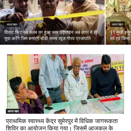
अपना शहर
अपना शहर
विराट फिटनेस क्लब का हुआ भव्य उद्घाटन अब क्षेत्र में ही
11 मुखी हनुमा
युवा करेंगे जिम बनाएंगे बॉडी समय व्यूज गौरव प्रजापति
पर्व एवं किय
अपना शहर
प्राथमिक स्वास्थ्य केंद्र सुमेरपुर में विधिक जागरूकता
शिविर का आयोजन किया गया। जिसमें आजकल के