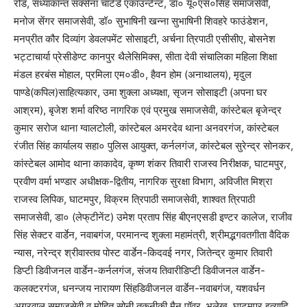
रोड, संध्याकान्त सक्सेना चार्टर्ड एकाउन्टेन्ट, डा० यू०एस०सिंह समाजसेवी,
मनोज सेंगर समाजसेवी, डॉ० सुभाषिनी खन्ना सुभाषिनी शिवहरे फाउंडेशन,
मनप्रीत कौर दिव्यांग डेवलपमेंट सोसाइटी, अर्चना त्रिपाठी एसीसीए, बोसनेश
भट्टाचार्या प्रेसीडेण्ट कानपुर थैलेसिमिक्स, सीता देवी संचालिका महिला शिक्षा
मंडल हरबंस मोहाल, प्रमिला एम०डी०, हैवन होम (अनाथालय), मृदुल
पाण्डे(कपिल)साहित्यकार, उमा शुक्ला अध्यक्षा, सृजन सोसाइटी (अपना घर
आश्रम), बृजेश शर्मा वरिष्ठ नागरिक एवं प्रमुख समाजसेवी, कांस्टेबल बृजेन्द्र
कुमार सरोज थाना ग्वालटोली, कांस्टेबल अमरदेव थाना अनवरगंज, कांस्टेबल
रंजीत सिंह कार्यालय सहा० पुलिस आयुक्त, कर्नलगंज, कांस्टेबल सुरेन्द्र सोनकर,
कांस्टेबल आमोद थाना काकादेव, कृष्ण शंकर तिवारी राजस्व निरीक्षक, घाटमपुर,
प्रवीण वर्मा भण्डार अधीक्षक-द्वितीय, नागरिक सुरक्षा विभाग, अविजीत मिश्रा
राजस्व लिपिक, घाटमपुर, विक्रम त्रिपाठी समाजसेवी, शाश्वत त्रिपाठी
समाजसेवी, डा० (लेफ्‌टीनेंट) उमेश प्रताप सिंह बीएनएसडी इण्टर कालेज, राजीव
सिंह सेक्टर वार्डेन, नवाबगंज, परमानन्द शुक्ला महामंत्री, श्रीमद्भगवतगीता वैदिक
न्यास, नरेन्द्र श्रीवास्तव पोस्ट वार्डेन-किदवई नगर, जितेन्द्र कुमार तिवारी
डिप्टी डिवीजनल वार्डेन-कर्नलगंज, संजय तिवारीडिप्टी डिवीजनल वार्डेन-
कलक्टरगंज, धनन्जय नारायण सिंहडिवीजनल वार्डेन-नवाबगंज, यशवर्धन
अग्रवाल समाजसेवी व मोहित सोनी तकनीकी मैन पॉवर, भूलेख, घाटमपुर इत्यादि