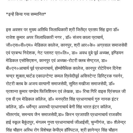
*इन्हें किया गया सम्मानित*
इस अवसर पर मुख्य अतिथि जिलाधिकारी श्री जितेंद्र प्रताप सिंह द्वारा डॉ०
राजेश कुमार अपर जिलाधिकारी नगर , डॉ० संजय काला प्राचार्य,
जी०एस०वी०एम० मेडिकल कालेज, कानपुर, श्री आर०के० अग्रवाल समाजसेवी
एवं प्रबन्ध निदेशक, नेट प्लास्ट प्रा०लि०, डा० अवध दुबे पूर्व अध्यक्ष, इण्डियन
मेडिकल एसोसिएशन, कानपुर एवं अध्यक्ष-रोटरी क्लब सेण्ट्रल, डा०
बी०एन०आचार्य पूर्व प्रधानाचार्य, होम्योपैथिक कालेज, कानपुर रोटेरियन दिनेश
चन्द्र शुक्ला,चार्टड एकाउन्टेण्ट कमल त्रिवेदीपूर्व असिस्टेन्ट डिस्ट्रिक गवर्नर,
रोटरी क्लब के अजय वात्यानी समाजसेवी, सुमित मखीजा समाजसेवी, डॉ०
प्रशान्त कुमार पाण्डेय फिजिशियन एवं लेखक, डा० रिचा गिरि वाइस प्रिंसपल जी
एस वी एम मेडिकल कॉलेज, डॉ० मनप्रीत सिंह प्रधानाचार्य गुरु नानक इंटर
कॉलेज, डॉ० धर्मेन्द्र अवस्थी प्रधानाचार्य बेनी सिंह भारत इंटर कॉलेज,
भीतरगांव, समन्वय जैन समाजसेवी,डा० किरन प्रजापति प्रधानाचार्य राजकीय
हाई स्कूल बैकुंठपुर, मंगलम गुप्ता प्रधानाचार्या जीआईसी, चुन्नीगंज, डा० शैलेन्द्र
सिंह चौहान अस्थि रोग विशेषज्ञ केपीएम हॉस्पिटल, श्री ज्ञानेन्द्र सिंह चौहान