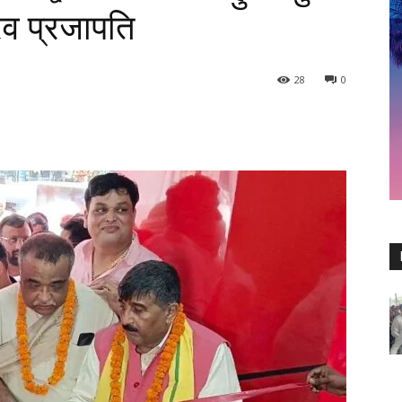
रव प्रजापति
28
0