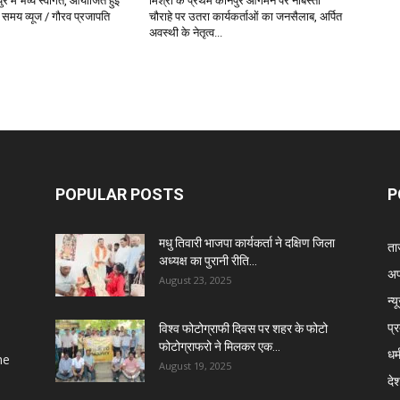
ुर में भव्य स्वागत, आयोजित हुई
मिश्रा के प्रथम कानपुर आगमन पर नौबस्ता
​समय व्यूज / गौरव प्रजापति
चौराहे पर उतरा कार्यकर्ताओं का जनसैलाब, अर्पित
अवस्थी के नेतृत्व...
POPULAR POSTS
P
मधु तिवारी भाजपा कार्यकर्ता ने दक्षिण जिला
ता
अध्यक्ष का पुरानी रीति...
अप
August 23, 2025
न्य
प्
विश्व फोटोग्राफी दिवस पर शहर के फोटो
फोटोग्राफरो ने मिलकर एक...
धर्
he
August 19, 2025
दे